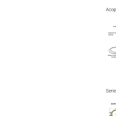
Acop
Seri