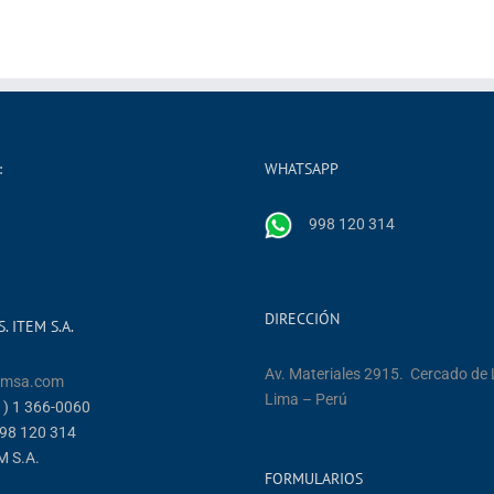
:
WHATSAPP
998 120 314
DIRECCIÓN
. ITEM S.A.
Av. Materiales 2915. Cercado de
emsa.com
Lima – Perú
1) 1 366-0060
998 120 314
M S.A.
FORMULARIOS