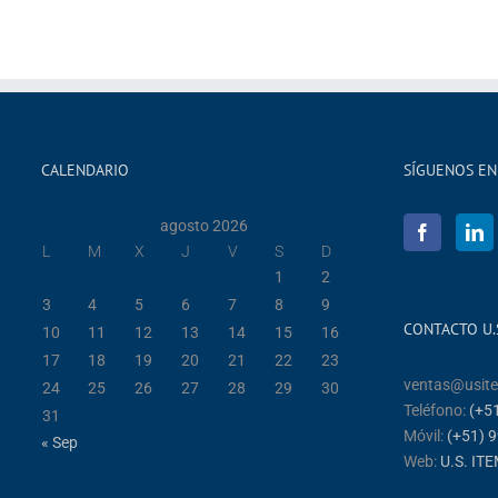
CALENDARIO
SÍGUENOS EN
agosto 2026
L
M
X
J
V
S
D
1
2
3
4
5
6
7
8
9
CONTACTO U.S
10
11
12
13
14
15
16
17
18
19
20
21
22
23
ventas@usit
24
25
26
27
28
29
30
Teléfono:
(+5
31
Móvil:
(+51) 
« Sep
Web:
U.S. ITE