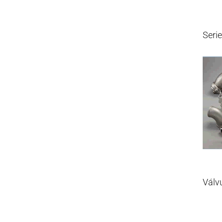
Seri
Válv