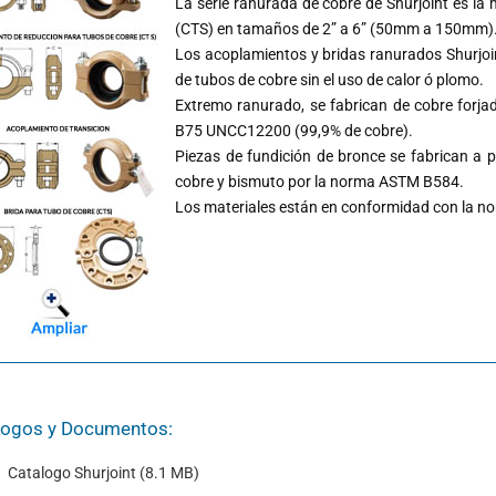
La serie ranurada de cobre de Shurjoint es la
(CTS) en tamaños de 2” a 6” (50mm a 150mm)
Los acoplamientos y bridas ranurados Shurjoin
de tubos de cobre sin el uso de calor ó plomo.
Extremo ranurado, se fabrican de cobre forja
B75 UNCC12200 (99,9% de cobre).
Piezas de fundición de bronce se fabrican a 
cobre y bismuto por la norma ASTM B584.
Los materiales están en conformidad con la no
logos y Documentos:
Catalogo Shurjoint (8.1 MB)