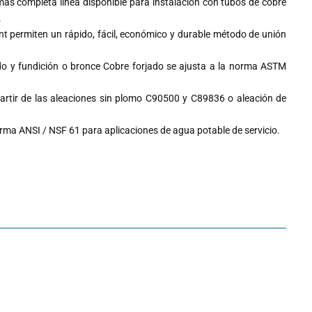
 más completa línea disponible para instalación con tubos de cobre
.
t permiten un rápido, fácil, económico y durable método de unión
do y fundición o bronce Cobre forjado se ajusta a la norma ASTM
partir de las aleaciones sin plomo C90500 y C89836 o aleación de
rma ANSI / NSF 61 para aplicaciones de agua potable de servicio.