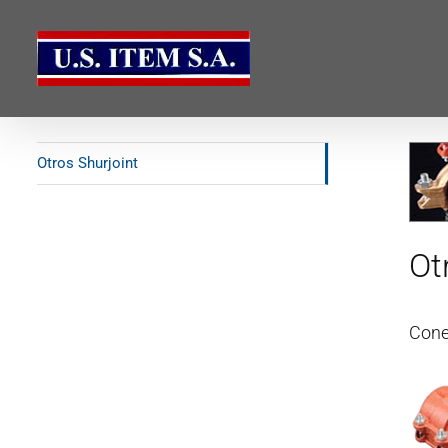
Saltar
al
Otros Shurjoint
contenido
Otros Shurjoint
Ot
Cone